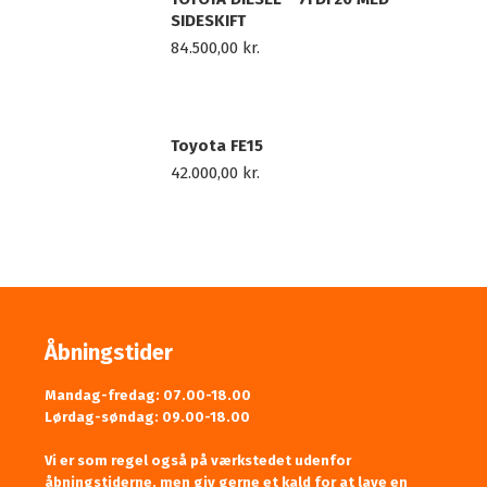
SIDESKIFT
84.500,00
kr.
Toyota FE15
42.000,00
kr.
Åbningstider
Mandag-fredag: 07.00-18.00
Lørdag-søndag: 09.00-18.00
Vi er som regel også på værkstedet udenfor
åbningstiderne, men giv gerne et kald for at lave en