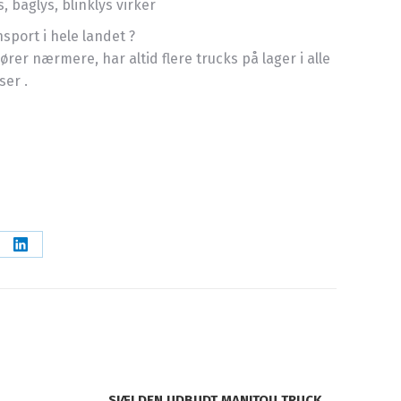
s, baglys, blinklys virker
nsport i hele landet ?
rer nærmere, har altid flere trucks på lager i alle
ser .
re
Share
on
erest
LinkedIn
SJÆLDEN UDBUDT MANITOU TRUCK