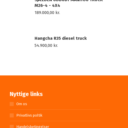
M26-4 - 4X4
189.000,00
kr.
Hangcha R35 diesel truck
54.900,00
kr.
Nyttige links
Om os
Privatlivs poltik
Handelsbetingelser