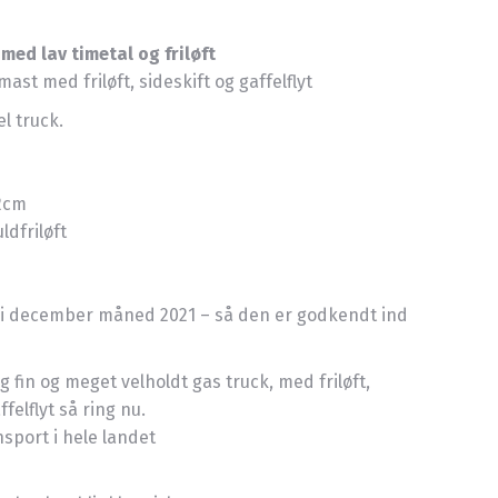
 med lav timetal og friløft
st med friløft, sideskift og gaffelflyt
el truck.
2cm
dfriløft
i december måned 2021 – så den er godkendt ind
g fin og meget velholdt gas truck, med friløft,
felflyt så ring nu.
nsport i hele landet