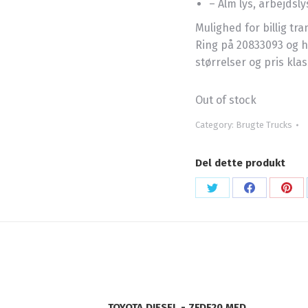
– Alm lys, arbejdsly
Mulighed for billig tra
Ring på 20833093 og hø
størrelser og pris klas
Out of stock
Category:
Brugte Trucks
Del dette produkt
Share
Share
Sha
on
on
on
X
Facebook
Pint
TOYOTA DIESEL - 7FDF20 MED