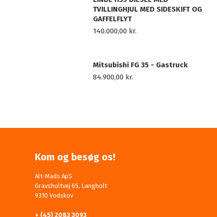
TVILLINGHJUL MED SIDESKIFT OG
GAFFELFLYT
140.000,00
kr.
Mitsubishi FG 35 - Gastruck
84.900,00
kr.
Kom og besøg os!
Alt-Mads ApS
Gravsholtvej 65, Langholt
9310 Vodskov
+ (45) 2083 3093