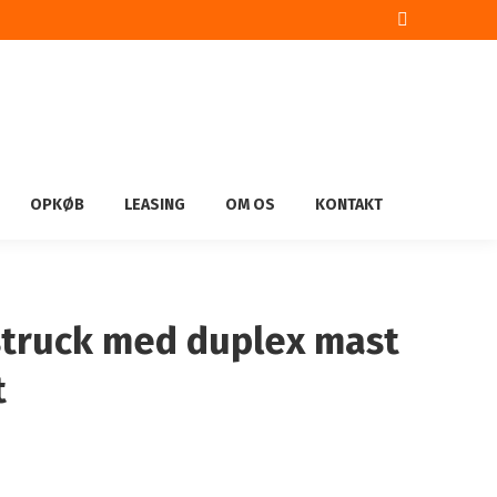
Facebook
page
opens
in
new
window
OPKØB
LEASING
OM OS
KONTAKT
struck med duplex mast
t