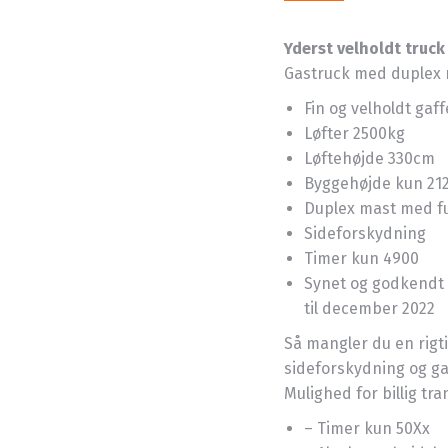
Yderst velholdt truck
Gastruck med duplex ma
Fin og velholdt gaff
Løfter 2500kg
Løftehøjde 330cm
Byggehøjde kun 21
Duplex mast med ful
Sideforskydning
Timer kun 4900
Synet og godkendt 
til december 2022
Så mangler du en rigti
sideforskydning og gaf
Mulighed for billig tra
– Timer kun 50Xx