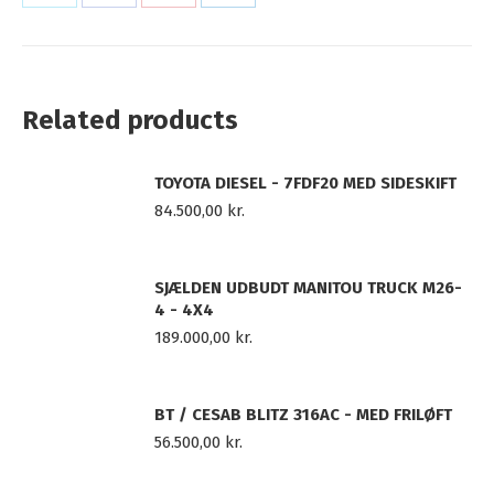
Share
Share
Share
Share
on
on
on
on
X
Facebook
Pinterest
LinkedIn
Related products
TOYOTA DIESEL - 7FDF20 MED SIDESKIFT
84.500,00
kr.
SJÆLDEN UDBUDT MANITOU TRUCK M26-
4 - 4X4
189.000,00
kr.
BT / CESAB BLITZ 316AC - MED FRILØFT
56.500,00
kr.