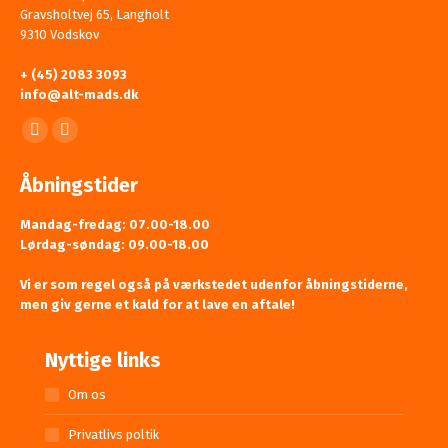
Gravsholtvej 65, Langholt
9310 Vodskov
+ (45) 2083 3093
info@alt-mads.dk
Find us on:
Facebook
Mail
page
page
Åbningstider
opens
opens
in
in
Mandag-fredag: 07.00-18.00
Lørdag-søndag: 09.00-18.00
new
new
window
window
Vi er som regel også på værkstedet udenfor åbningstiderne,
men giv gerne et kald for at lave en aftale!
Nyttige links
Om os
Privatlivs poltik