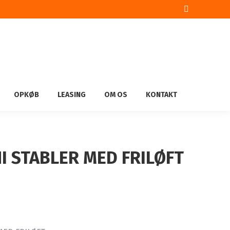
Facebook
page
opens
in
new
window
OPKØB
LEASING
OM OS
KONTAKT
I STABLER MED FRILØFT