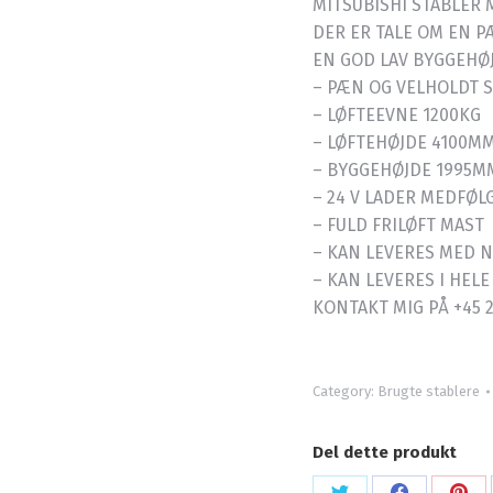
MITSUBISHI STABLER 
DER ER TALE OM EN P
EN GOD LAV BYGGEHØJ
– PÆN OG VELHOLDT 
– LØFTEEVNE 1200KG
– LØFTEHØJDE 4100MM
– BYGGEHØJDE 1995M
– 24 V LADER MEDFØL
– FULD FRILØFT MAST
– KAN LEVERES MED N
– KAN LEVERES I HEL
KONTAKT MIG PÅ +45 
Category:
Brugte stablere
Del dette produkt