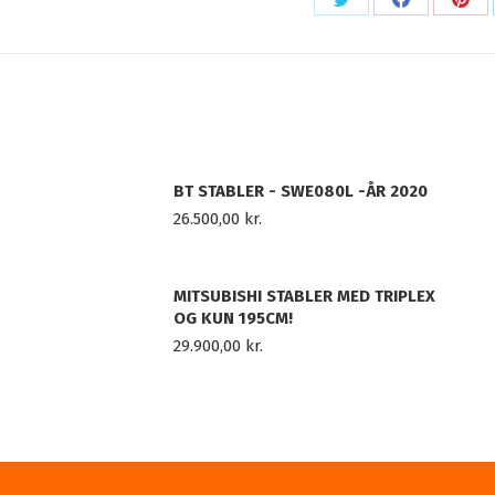
Share
Share
Sha
on
on
on
X
Facebook
Pint
BT STABLER - SWE080L -ÅR 2020
26.500,00
kr.
MITSUBISHI STABLER MED TRIPLEX
OG KUN 195CM!
29.900,00
kr.