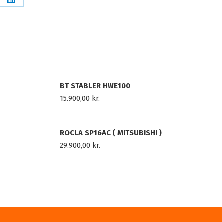
re
Share
on
erest
LinkedIn
BT STABLER HWE100
15.900,00
kr.
ROCLA SP16AC ( MITSUBISHI )
29.900,00
kr.