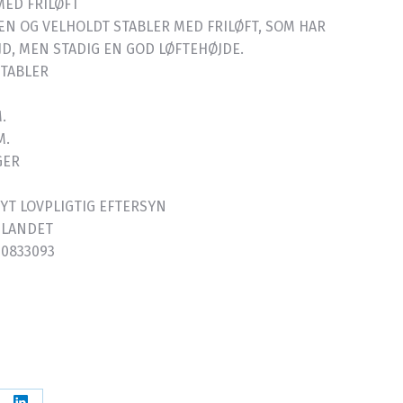
MED FRILØFT
ÆN OG VELHOLDT STABLER MED FRILØFT, SOM HAR
D, MEN STADIG EN GOD LØFTEHØJDE.
STABLER
.
M.
GER
YT LOVPLIGTIG EFTERSYN
E LANDET
20833093