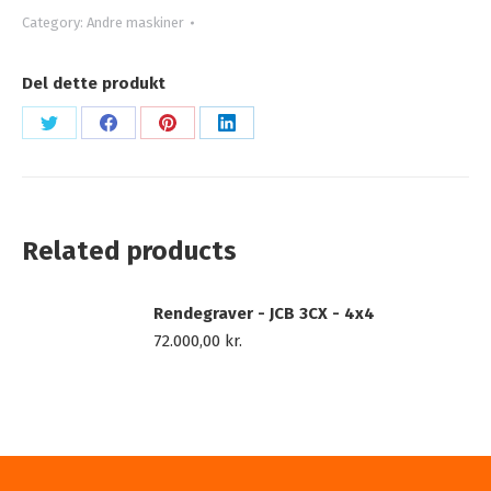
Category:
Andre maskiner
Del dette produkt
Share
Share
Share
Share
on
on
on
on
X
Facebook
Pinterest
LinkedIn
Related products
Rendegraver - JCB 3CX - 4x4
72.000,00
kr.