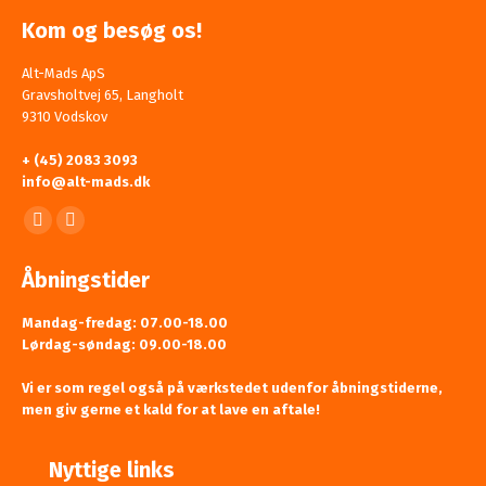
Kom og besøg os!
Alt-Mads ApS
Gravsholtvej 65, Langholt
9310 Vodskov
+ (45) 2083 3093
info@alt-mads.dk
Find us on:
Facebook
Mail
page
page
Åbningstider
opens
opens
in
in
Mandag-fredag: 07.00-18.00
Lørdag-søndag: 09.00-18.00
new
new
window
window
Vi er som regel også på værkstedet udenfor åbningstiderne,
men giv gerne et kald for at lave en aftale!
Nyttige links